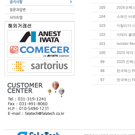
105
2026코펙
104
스페인 바
103
이탈리아 
102
이태리 볼로
101
isolato
100
2025 제약
99
2025 킨
98
한국백신 F
97
한국백신 F