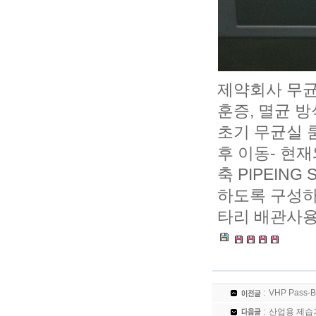
제약회사 무
훈증, 멸균 
초기 무균실 
후 이동- 현
축 PIPEIN
하도록 구성하
타리 배관사용
:
VHP Pass-
:
산업용 제습